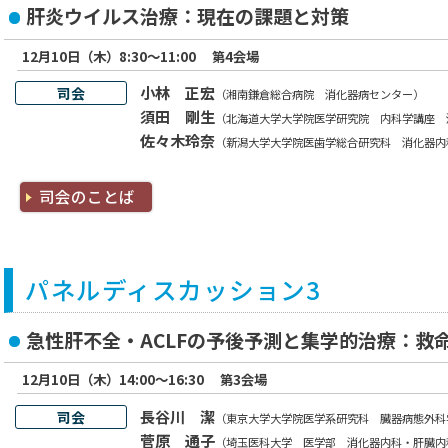
肝炎ウイルス治療：現在の課題と対策
12月10日（木）8:30～11:00
第4会場
小林 正宏
司会
（湘南鎌倉総合病院 消化器病センター）
須田 剛生
（北海道大学大学院医学研究院 内科学講座 
佐々木玲奈
（新潟大学大学院医歯学総合研究科 消化器内
司会のことば
パネルディスカッション3
急性肝不全・ACLFの予後予測と集学的治療：救
12月10日（木）14:00～16:30
第3会場
長谷川 潔
司会
（東京大学大学院医学系研究科 臓器病態外科
菅原 通子
（埼玉医科大学 医学部 消化器内科・肝臓内