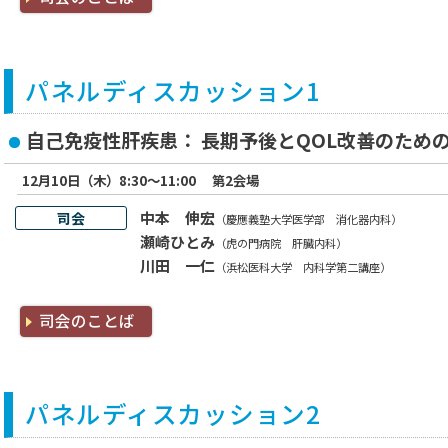
パネルディスカッション1
自己免疫性肝疾患： 長期予後とQOL改善のため
12月10日（木）8:30～11:00
第2会場
中本 伸宏
司会
（慶應義塾大学医学部 消化器内科）
瀬崎ひとみ
（虎の門病院 肝臓内科）
川田 一仁
（浜松医科大学 内科学第二講座）
司会のことば
パネルディスカッション2