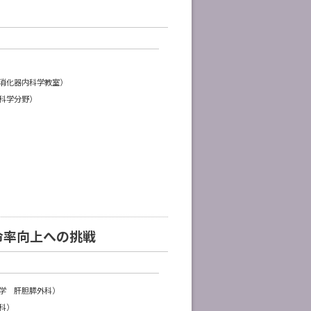
消化器内科学教室）
科学分野）
命率向上への挑戦
学 肝胆膵外科）
科）