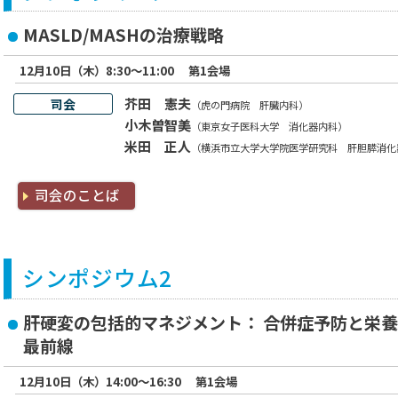
MASLD/MASHの治療戦略
12月10日（木）8:30～11:00
第1会場
芥田 憲夫
司会
（虎の門病院 肝臓内科）
小木曽智美
（東京女子医科大学 消化器内科）
米田 正人
（横浜市立大学大学院医学研究科 肝胆膵消化
司会のことば
シンポジウム2
肝硬変の包括的マネジメント： 合併症予防と栄
最前線
12月10日（木）14:00～16:30
第1会場