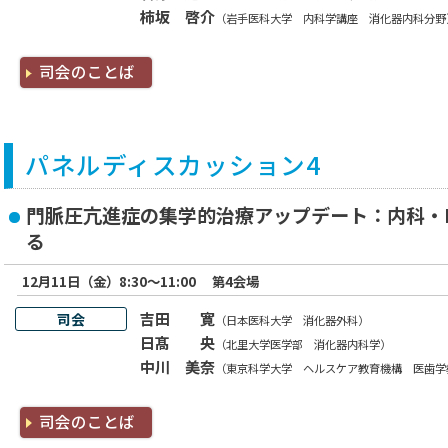
柿坂 啓介
（岩手医科大学 内科学講座 消化器内科分野
司会のことば
パネルディスカッション4
門脈圧亢進症の集学的治療アップデート：内科・I
る
12月11日（金）8:30～11:00
第4会場
吉田 寛
司会
（日本医科大学 消化器外科）
日髙 央
（北里大学医学部 消化器内科学）
中川 美奈
（東京科学大学 ヘルスケア教育機構 医歯学
司会のことば