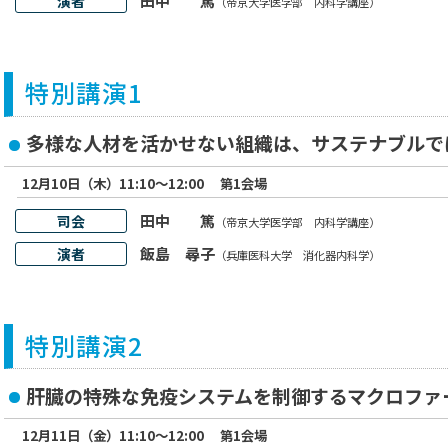
田中 篤
演者
（帝京大学医学部 内科学講座）
特別講演1
多様な人材を活かせない組織は、サステナブルで
12月10日（木）11:10～12:00
第1会場
田中 篤
司会
（帝京大学医学部 内科学講座）
飯島 尋子
演者
（兵庫医科大学 消化器内科学）
特別講演2
肝臓の特殊な免疫システムを制御するマクロファ
12月11日（金）11:10～12:00
第1会場