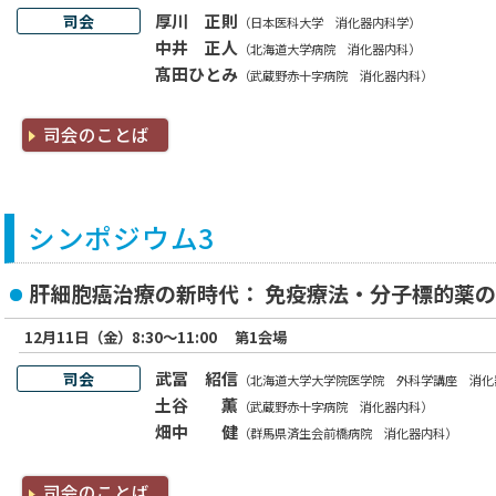
厚川 正則
司会
（日本医科大学 消化器内科学）
中井 正人
（北海道大学病院 消化器内科）
髙田ひとみ
（武蔵野赤十字病院 消化器内科）
司会のことば
シンポジウム3
肝細胞癌治療の新時代： 免疫療法・分子標的薬
12月11日（金）8:30～11:00
第1会場
武冨 紹信
司会
（北海道大学大学院医学院 外科学講座 消化
土谷 薫
（武蔵野赤十字病院 消化器内科）
畑中 健
（群馬県済生会前橋病院 消化器内科）
司会のことば