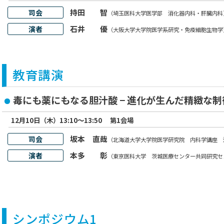
持田 智
司会
（埼玉医科大学医学部 消化器内科・肝臓内科
石井 優
演者
（大阪大学大学院医学系研究・免疫細胞生物学
教育講演
毒にも薬にもなる胆汁酸 − 進化が生んだ精緻な
12月10日（木）13:10～13:50
第1会場
坂本 直哉
司会
（北海道大学大学院医学研究院 内科学講座 
本多 彰
演者
（東京医科大学 茨城医療センター共同研究セ
シンポジウム1