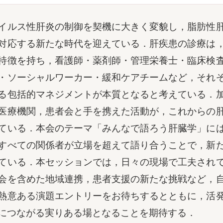
イルス性肝炎の制御を契機に大きく変貌し，脂肪性
対応する新たな時代を迎えている．肝疾患の診療は
特徴を持ち，看護師・薬剤師・管理栄養士・臨床検
・ソーシャルワーカー・緩和ケアチームなど，それ
る包括的マネジメントが本質となると考えている．
医療機関，患者会と手を携えた活動が，これからの
ている．本会のテーマ「みんなで語ろう肝臓学」に
すべての関係者が立場を超えて語り合うことで，新
ている．本セッションでは，日々の現場で工夫され
会を含めた地域連携，患者支援の新たな挑戦など，
熱意ある演題エントリーをお待ちするとともに，活
につながる実りある場となることを期待する．