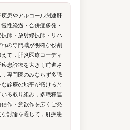
肝疾患やアルコール関連肝
，慢性経過・合併症多発・
査技師・放射線技師・リハ
ぞれの専門職が明確な役割
加えて，肝炎医療コーディ
肝疾患診療を大きく前進さ
は，専門医のみならず多職
たな診療の地平が拓けると
ている取り組み，多職種連
自信作・意欲作を広くご発
発な討論を通じて，肝疾患